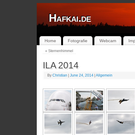
Hafkai.de
Home
Fotografie
Webcam
Im
«
Sternenhimmel
ILA 2014
By
Christian
|
June 24, 2014
|
Allgemein