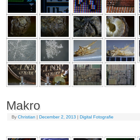
Makro
By
Christian
|
December 2, 2013
|
Digital Fotografie